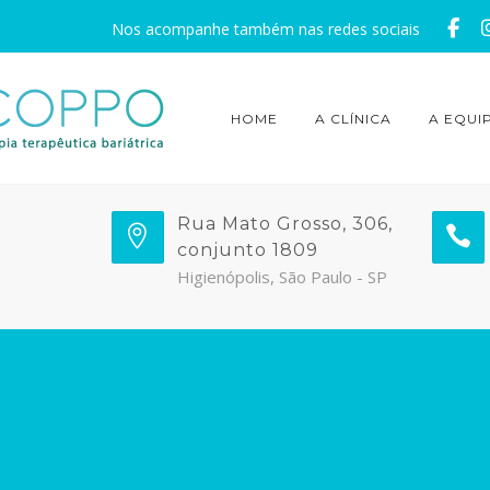
Nos acompanhe também nas redes sociais
HOME
A CLÍNICA
A EQUI
Rua Mato Grosso, 306,
conjunto 1809
Higienópolis, São Paulo - SP