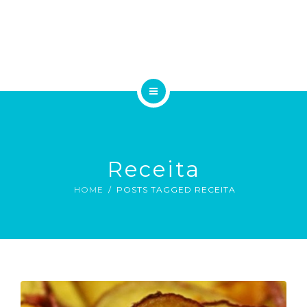
A EQUIPE
TRATAMENTOS
ESPECIALIDADES MÉDICAS
HOME
EXAMES
A CLÍNICA
BLOG
Receita
A EQUIPE
CONTATO
HOME
POSTS TAGGED RECEITA
TRATAMENTOS
ESPECIALIDADES MÉDICAS
EMAIL
EXAMES