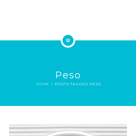
A EQUIPE
TRATAMENTOS
ESPECIALIDADES MÉDICAS
HOME
EXAMES
A CLÍNICA
BLOG
Peso
A EQUIPE
CONTATO
HOME
POSTS TAGGED PESO
TRATAMENTOS
ESPECIALIDADES MÉDICAS
EMAIL
EXAMES