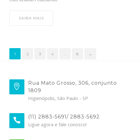
SAIBA MAIS
1
2
3
4
…
8
→
Rua Mato Grosso, 306, conjunto
1809
Higienópolis, São Paulo - SP
(11) 2883-5691/ 2883-5692
Ligue agora e fale conosco!