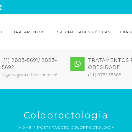
PE
TRATAMENTOS
ESPECIALIDADES MÉDICAS
EXAM
(11) 2883-5691/ 2883-
TRATAMENTOS 
5692
OBESIDADE
Ligue agora e fale conosco!
(11) 975155308
Coloproctologia
HOME
POSTS TAGGED COLOPROCTOLOGIA