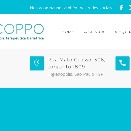
Nos acompanhe também nas redes sociais
HOME
A CLÍNICA
A EQUI
Rua Mato Grosso, 306,
conjunto 1809
Higienópolis, São Paulo - SP