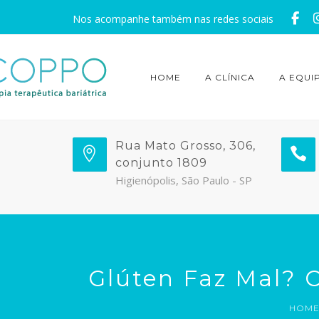
Nos acompanhe também nas redes sociais
HOME
A CLÍNICA
A EQUI
Rua Mato Grosso, 306,
conjunto 1809
Higienópolis, São Paulo - SP
Glúten Faz Mal? C
HOM