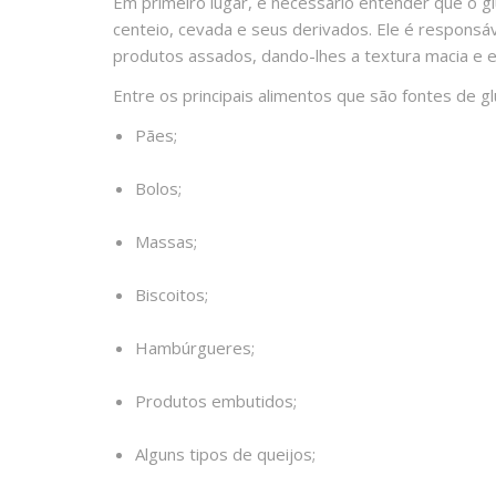
Em primeiro lugar, é necessário entender que o g
centeio, cevada e seus derivados. Ele é responsá
produtos assados, dando-lhes a textura macia e 
Entre os principais alimentos que são fontes de 
Pães;
Bolos;
Massas;
Biscoitos;
Hambúrgueres;
Produtos embutidos;
Alguns tipos de queijos;