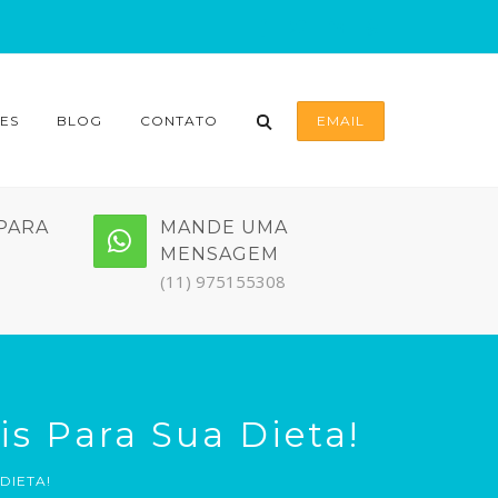
ES
BLOG
CONTATO
EMAIL
PARA
MANDE UMA
MENSAGEM
(11) 975155308
is Para Sua Dieta!
DIETA!