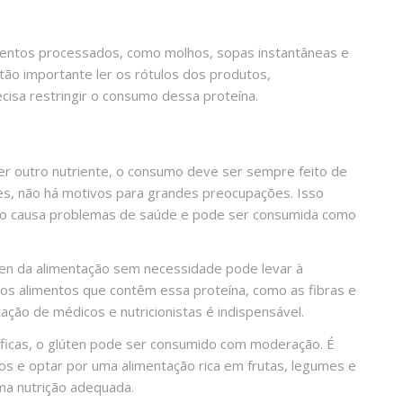
mentos processados, como molhos, sopas instantâneas e
tão importante ler os rótulos dos produtos,
isa restringir o consumo dessa proteína.
er outro nutriente, o consumo deve ser sempre feito de
zes, não há motivos para grandes preocupações. Isso
não causa problemas de saúde e pode ser consumida como
lúten da alimentação sem necessidade pode levar à
nos alimentos que contêm essa proteína, como as fibras e
ação de médicos e nutricionistas é indispensável.
íficas, o glúten pode ser consumido com moderação. É
tos e optar por uma alimentação rica em frutas, legumes e
ma nutrição adequada.