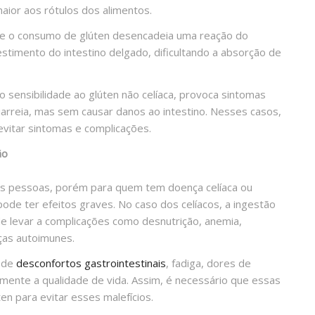
aior aos rótulos dos alimentos.
ue o consumo de glúten desencadeia uma reação do
estimento do intestino delgado, dificultando a absorção de
o sensibilidade ao glúten não celíaca, provoca sintomas
iarreia, mas sem causar danos ao intestino. Nesses casos,
 evitar sintomas e complicações.
ão
 as pessoas, porém para quem tem doença celíaca ou
pode ter efeitos graves. No caso dos celíacos, a ingestão
 levar a complicações como desnutrição, anemia,
ças autoimunes.
r de
desconfortos gastrointestinais
, fadiga, dores de
amente a qualidade de vida. Assim, é necessário que essas
n para evitar esses malefícios.