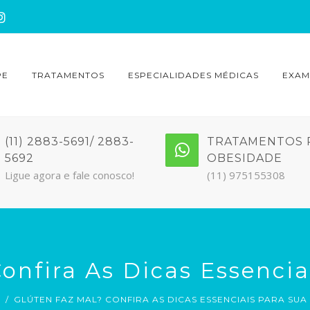
PE
TRATAMENTOS
ESPECIALIDADES MÉDICAS
EXAM
(11) 2883-5691/ 2883-
TRATAMENTOS 
5692
OBESIDADE
Ligue agora e fale conosco!
(11) 975155308
onfira As Dicas Essencia
E
GLÚTEN FAZ MAL? CONFIRA AS DICAS ESSENCIAIS PARA SUA 