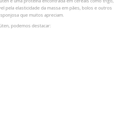
lúten é uma proteína encontrada em cereais como trigo,
vel pela elasticidade da massa em pães, bolos e outros
esponjosa que muitos apreciam.
glúten, podemos destacar: