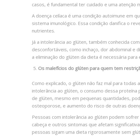
casos, é fundamental ter cuidado e uma atenção m
A doença celíaca é uma condição autoimune em q
sistema imunológico. Essa condição danifica o rev
nutrientes.
Já a intolerância ao glúten, também conhecida com
desconfortáveis, como inchaço, dor abdominal e d
a eliminação do glúten da dieta é necessária para
Os malefícios do glúten para quem tem restriç
Como explicado, o glúten não faz mal para todas
intolerância ao glúten, o consumo dessa proteína 
de glúten, mesmo em pequenas quantidades, pode
osteoporose, e aumento do risco de outras doen
Pessoas com intolerância ao glúten podem sofre
cabeça e outros sintomas que afetam significativ
pessoas sigam uma dieta rigorosamente sem glúte