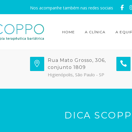
Nos acompanhe também nas redes sociais
HOME
A CLÍNICA
A EQUI
Rua Mato Grosso, 306,
conjunto 1809
Higienópolis, São Paulo - SP
DICA SCOPP