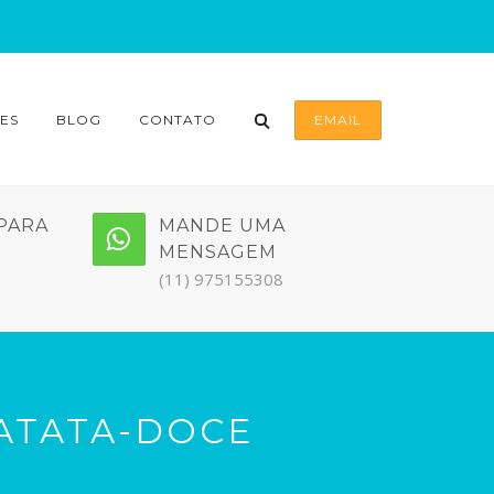
ES
BLOG
CONTATO
EMAIL
PARA
MANDE UMA
MENSAGEM
(11) 975155308
BATATA-DOCE