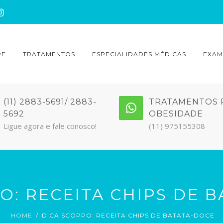
PE
TRATAMENTOS
ESPECIALIDADES MÉDICAS
EXAM
(11) 2883-5691/ 2883-
TRATAMENTOS 
5692
OBESIDADE
Ligue agora e fale conosco!
(11) 975155308
O: RECEITA CHIPS DE 
HOME
DICA SCOPPO: RECEITA CHIPS DE BATATA-DOCE