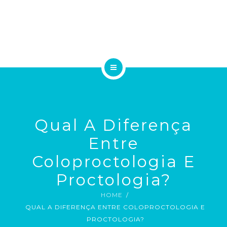
A EQUIPE
TRATAMENTOS
ESPECIALIDADES MÉDICAS
HOME
EXAMES
A CLÍNICA
BLOG
Qual A Diferença
A EQUIPE
CONTATO
Entre
TRATAMENTOS
Coloproctologia E
Proctologia?
ESPECIALIDADES MÉDICAS
EMAIL
HOME
EXAMES
QUAL A DIFERENÇA ENTRE COLOPROCTOLOGIA E
PROCTOLOGIA?